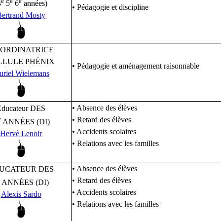
e
e
e
4
5
6
années)
• Pédagogie et discipline
Bertrand Mosty
ORDINATRICE
LLULE PHÉNIX
• Pédagogie et aménagement raisonnable
riel Wielemans
• Absence des élèves
Educateur DES
r
• Retard des élèves
ANNÉES (DI)
• Accidents scolaires
Hervè Lenoir
• Relations avec les familles
• Absence des élèves
UCATEUR DES
• Retard des élèves
ANNÉES (DI)
• Accidents scolaires
Alexis Sardo
• Relations avec les familles