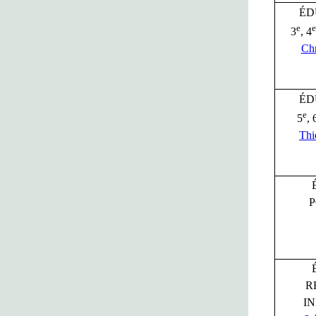
ÉD
e
e
3
, 4
Chr
ÉD
e
5
, 
Thi
R
I