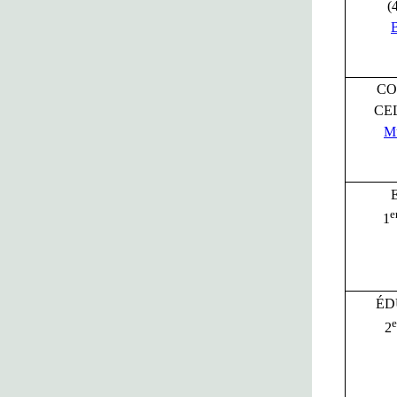
(
CO
CE
Mu
e
1
ÉD
e
2