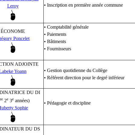
• Inscription en première année commune
Leroy
• Comptabilité générale
ÉCONOME
• Paiements
régory Poncelet
• Bâtiments
• Fournisseurs
CTION ADJOINTE
• Gestion quotidienne du Collège
Labeke Yoann
• Référent direction pour le degré inférieur
INATRICE DU DI
re
e
e
2
3
années)
• Pédagogie et discipline
uberty Sophie
DINATEUR DU DS