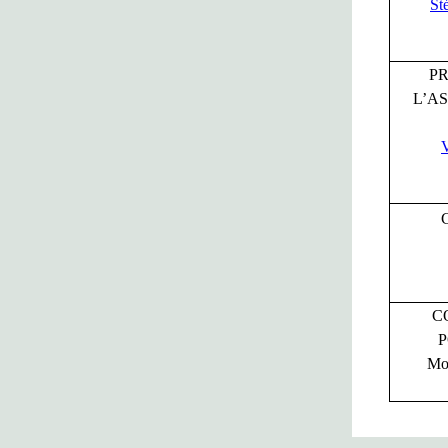
St
PR
L’A
C
Mo